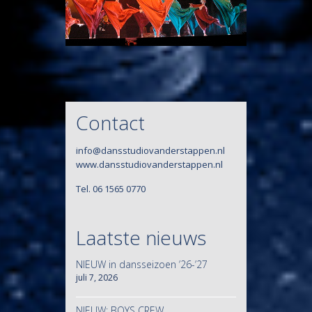
Contact
info@dansstudiovanderstappen.nl
www.dansstudiovanderstappen.nl
Tel. 06 1565 0770
Laatste nieuws
NIEUW in dansseizoen ’26-’27
juli 7, 2026
|
NIEUW: BOYS CREW